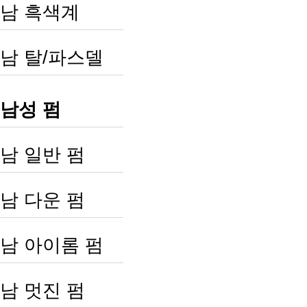
남 흑색계
남 탈/파스델
남성 펌
남 일반 펌
남 다운 펌
남 아이롬 펌
남 멋진 펌