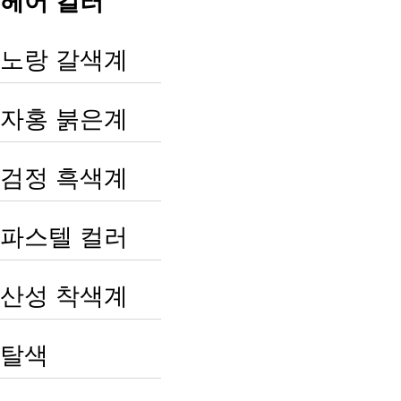
헤어 컬러
노랑 갈색계
자홍 붉은계
검정 흑색계
파스텔 컬러
산성 착색계
탈색