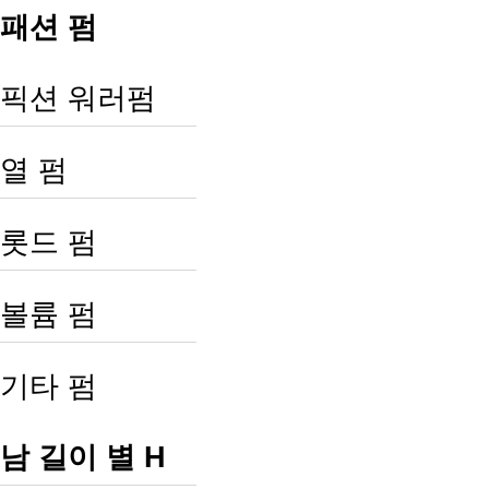
패션 펌
픽션 워러펌
열 펌
롯드 펌
볼륨 펌
기타 펌
남 길이 별 H