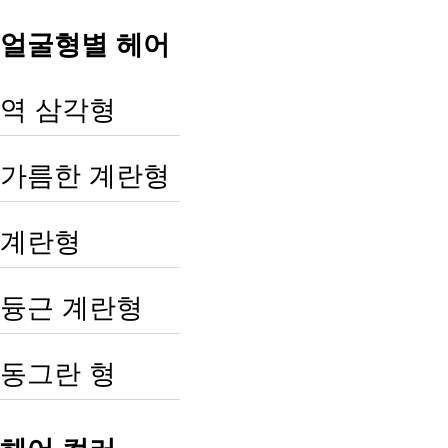
얼굴형별 헤어
역 삼각형
가름한 계란형
계란형
듕근 계란형
동그란 형