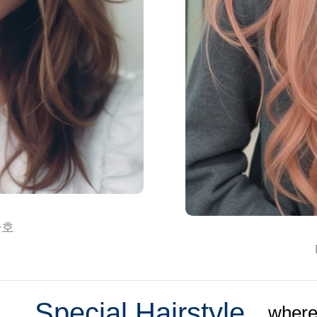
환호
Special Hairstyle
where