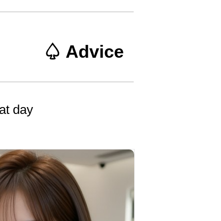
♤ Advice
at day