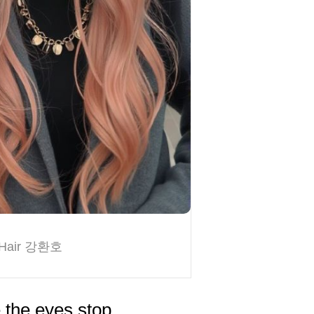
Hair 강환호
 the eyes stop