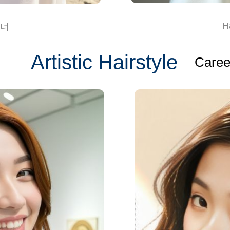
H
이너
Artistic Hairstyle
Care