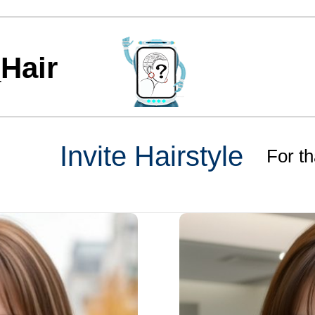
Hair
Invite Hairstyle
For th